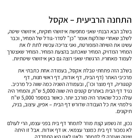
התחנה הרביעית – אקסל
בשלב הבא הבנתי שאני מחפשת איזושהי חוקיות, איזושהי שיטה,
לשלב שאחרי שהלקוח אומר "כן" לסדר-גודל של המחיר, וכבר
עשינו את השיחה המפורטת, ואני צריכה עכשיו לתת לו את
המחיר המדויק. המחיר שאכתוב בהצעת המחיר. המחיר שאצטרך
לעמוד מאחוריו. הרגשתי שאני רוצה גם כאן איזושהי שיטתיות.
בשלב הזה פתחתי טבלת אקסל, בעמודה אחת כתבתי את
מרכיבי האתר (דף הבית, דף אודות, דף ראשי חנות, דף
קטגוריה, דף מוצר וכו'), ובעמודה השניה כמה שווה כל מרכיב.
נגיד דף הבית באתרים קטנים היה שווה 5,000 ש"ח, והמחיר היה
עולה ככל שהאתר היה מורכב יותר. כאשר במספר 5,000 ש"ח
גילמתי את כל העבודה שדורש דף הבית – אפיון, עיצוב, בניה,
תיקונים.
נכון, זה נשמע קצת מוזר לתמחר דף בית בפני עצמו, הרי לעולם
לא נמכור דף בית כמוצר עצמאי. או דף אודות. אבל זו היתה
שיטה שעזרה לי לתמחר, ולאט לאט היא התחדדה.