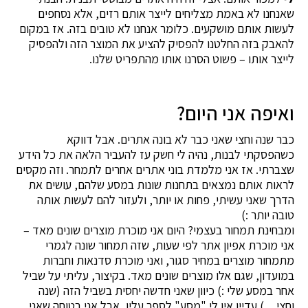
שאנחנו לא באמת מצליחים לייצר אותם רזים, אלא נסחפים
לעשות אותם מושקעים. כלומר אנחנו לא טובים בזה. אז במקום
להאבק בזה החלטנו להפסיק להציע את המוצר הזה ולהפסיק
לייצר אותו – פשוט הסרנו אותו מהתפריט שלנו.
ואיפה אני היום?
כבר שנה וחצי שאני כבר לא בונה אתרים. אבל דווקא
כשהפסקתי לבנות, נהיה לי חשק עז להעביר הלאה את כל הידע
שצברתי. אז אני מלמדת בוני אתרים אחרים לתמחר. וזה מקסים
לראות אותם נמצאים בתחנות שונות במסע שלהם, עושים את
הדרך שאני עשיתי, פחות או יותר, ולעזור להם לעשות אותה
טובה יותר :)
ומבחינת תמחור בעצמי? היום אני מוכרת מוצרים שונים מאד –
אני מוכרת אפיון אתר לפי שעות, שזה תמחור שונה לגמרי
מתמחור מוצרים במחיר סגור, ואני מוכרת סדנאות וחברות
במועדון, שגם אלו מוצרים שונים מאד. בקיצור, עליתי על שביל
אחר במסע שלי :) כיוון שאני חדשה יחסית בשביל הזה (שנה
וחצי…) עדיין אין לי "מסע" לספר עליו, אבל אני בטוחה שאני