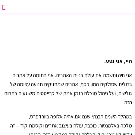
יצירת ק
סדנת אפי
דף הב
תבנית הצעת 
סדנת ת
סדנאות 
 Watch
היי, אני נטע.
אני חיה ונושמת את עולם בניית האתרים. אני חתומה על אתרים
גדולים שסולקים המון כסף, אתרים שמחזיקים תנועה עצומה של
גולשים, ועל ניהול מוצלח בזמן אמת של קרייססים משוגעים בתחום
הזה.
במהלך השנים הבנתי שגם אם אהיה אלופה בוורדפרס,
מלכה באלמנטור, כוכבת עולה בעיצוב אתרים וקוסמת קוד – זה
עדיין לא מבטיח לי הצלחה גדולה במקצוע הזה. הבנתי