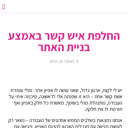
יצירת ק
סדנת אפי
דף הב
תבנית הצעת 
סדנת ת
סדנאות 
 Watch
החלפת איש קשר באמצע
בניית האתר
דצמבר 11, 2022
יש לי לקוח, ארגון גדול, שאני עושה לו אפיון אתר. מולי עומדת
אשת קשר אחת – היא זו שפנתה אלי לראשונה, סיכמה איתי על
העבודה, מתנהלת מולי בשוטף, מאשרת כל חלק באפיון ואף
תורמת לו את חלקה.
אנחנו נמצאות בשלבים הממש אחרונים של העבודה – נשאר רק
לעשות פגישה עם מנכלית הארגון להצגת האפיון, פגישה עם