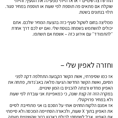
החדש רצה שינויים – או אז הייתי מפעילה את הסעיף. והייתי
שוקלת אם מתאים פה תוספת לפי שעות או תוספת במחיר סגור.
תלוי בנתונים בשטח.
ממליצה בחום לשקול סעיף כזה בהצעת המחיר שלכם. אתם
יכולים להשתמש בשמחה בנוסח שלי. ואם יש לכם דרך אחרת
״להתמודד״ עם אירוע כזה – אשמח אם תשתפו.
וחזרה לאפיון שלי –
אז כמו שסיפרתי, אשת הקשר הקבועה התחלפה דקה לפני
הסיום, ואשת הקשר החדשה הגיעה מלאה באג׳נדות, פתחה את
האפיון מחדש ורצתה להכניס בו המון שינויים.
במקרה הזה זה קצת שונה, כי כמאפיינת אני עובדת לפי שעות
ולא במחיר פרויקטלי.
אז אמנם הלקוח החתים אותי על הסכם בו אני מתחייבת לסיים
את האפיון בתוך X שעות, ולכאורה הסתיימה המכסה ולא סיימתי
את האפיון, אבל לשמחתי לכולם בארגון ברור שהשינויים מעתה